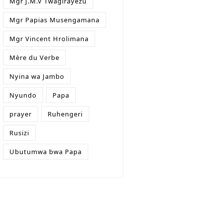
Mgr J.M.V Twagirayezu
Mgr Papias Musengamana
Mgr Vincent Hrolimana
Mère du Verbe
Nyina wa Jambo
Nyundo
Papa
prayer
Ruhengeri
Rusizi
Ubutumwa bwa Papa