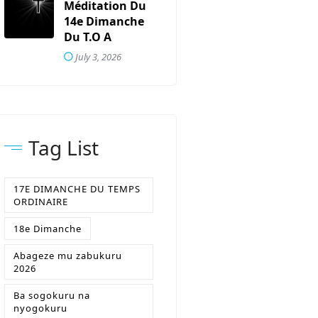
Méditation Du
14e Dimanche
Du T.O A
July 3, 2026
Tag List
17E DIMANCHE DU TEMPS
ORDINAIRE
18e Dimanche
Abageze mu zabukuru
2026
Ba sogokuru na
nyogokuru