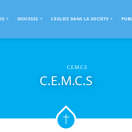
OS
DIOCESES
L’EGLISE DANS LA SOCIETE
PUBL
Home
C.E.M.C.S
C.E.M.C.S