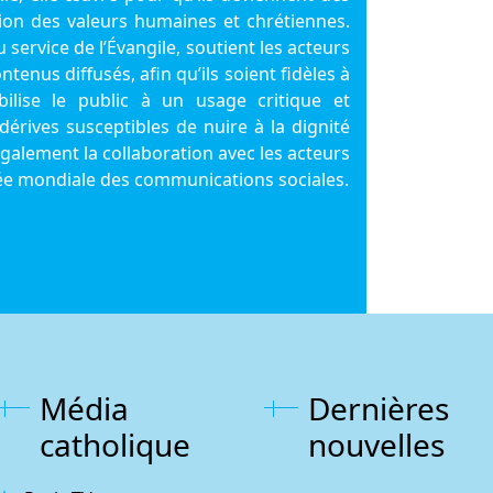
ion des valeurs humaines et chrétiennes.
service de l’Évangile, soutient les acteurs
ntenus diffusés, afin qu’ils soient fidèles à
sibilise le public à un usage critique et
érives susceptibles de nuire à la dignité
alement la collaboration avec les acteurs
rnée mondiale des communications sociales.
Média
Dernières
catholique
nouvelles