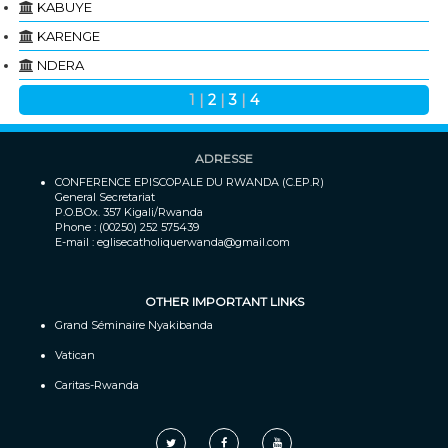
KABUYE
KARENGE
NDERA
1
|
2
|
3
|
4
ADRESSE
CONFERENCE EPISCOPALE DU RWANDA (C.EP.R)
General Secretariat
P.O.BOx. 357 Kigali/Rwanda
Phone : (00250) 252 575439
E-mail : eglisecatholiquerwanda@gmail.com
OTHER IMPORTANT LINKS
Grand Séminaire Nyakibanda
Vatican
Caritas-Rwanda