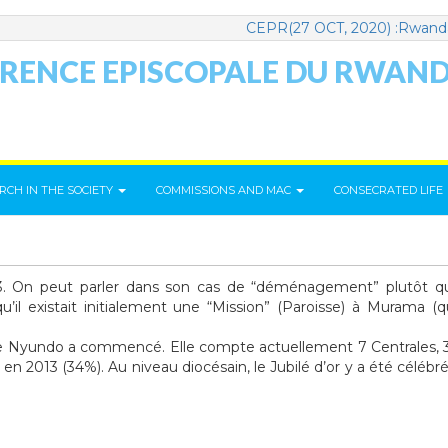
CEPR(27 OCT, 2020) :Rwanda Ca
RENCE EPISCOPALE DU RWAN
RCH IN THE SOCIETY
COMMISSIONS AND MAC
CONSECRATED LIFE
3. On peut parler dans son cas de “déménagement” plutôt q
’il existait initialement une “Mission” (Paroisse) à Murama (q
re de Nyundo a commencé. Elle compte actuellement 7 Centrales, 
en 2013 (34%). Au niveau diocésain, le Jubilé d’or y a été célébr