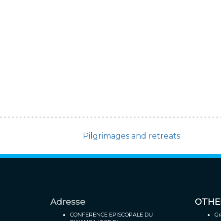
Pilgrimages and retreats
Adresse
OTHE
CONFERENCE EPISCOPALE DU
Gr